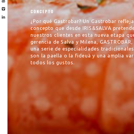
CONCEPTO
¿Por qué Gastrobar? Un Gastrobar refleja 
concepto que desde IRIS&SALVA pretende
nuestros clientes en esta nueva etapa qu
gerencia de Salva y Milena, GASTROBAR,
una serie de especialidades tradicional
son la paella o la fideuà y una amplia va
todos los gustos.