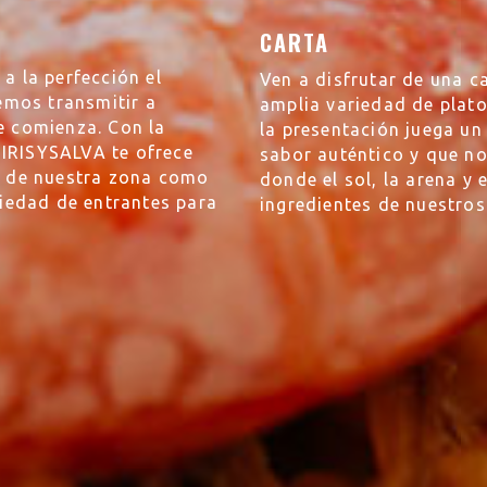
CARTA
a la perfección el
Ven a disfrutar de una c
mos transmitir a
amplia variedad de plat
e comienza. Con la
la presentación juega un
 IRISYSALVA te ofrece
sabor auténtico y que n
es de nuestra zona como
donde el sol, la arena y 
riedad de entrantes para
ingredientes de nuestros