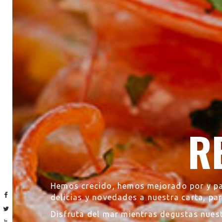
R
Hemos crecido, hemos mejorado por y pa
delicias y novedades a nuestra carta, pa
Disfruta del mar mientras degustas nuest